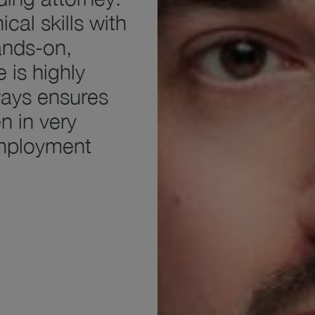
cal skills with
ands-on,
 is highly
ways ensures
n in very
employment