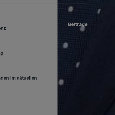
Beiträge
enz
ag
ngen im aktuellen