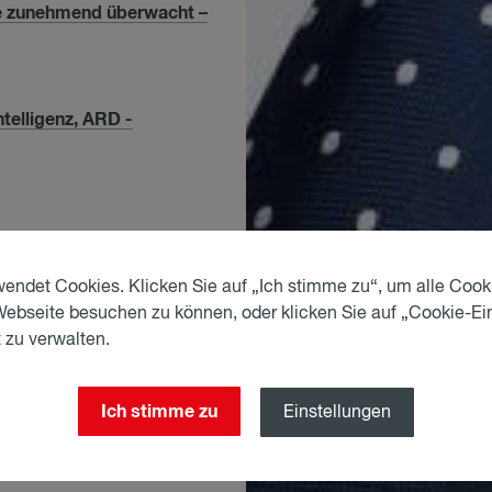
ce zunehmend überwacht –
tel­li­genz, ARD -
endet Cookies. Klicken Sie auf „Ich stimme zu“, um alle Cook
Webseite besuchen zu können, oder klicken Sie auf „Cookie-Ei
 zu verwalten.
pment, Chambers Global
Directories
Ich stimme zu
Einstellungen