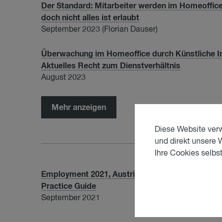
Der Standard: Mitarbeiter werden im Homeoffi
doch nicht alles ist erlaubt
September 2023 (Florian Dauser)
Über­wa­chung im Ho­me­of­fice durch Künst­li­che In­
Aktuelles Recht zum Dienstverhältnis
August 2023
Mehr anzeigen
Diese Website verw
und direkt unsere 
Ihre Cookies selbst
Employment 2021, Austria - Trends and Develo
Practice Guide
September 2021