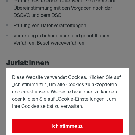
Prüfung bestehender Datenschutzkonzepte auf
Übereinstimmung mit den Vorgaben nach der
DSGVO und dem DSG
Prüfung von Datenverarbeitungen
Vertretung in behördlichen und gerichtlichen
Verfahren, Beschwerdeverfahren
Ju­rist:in­nen
Monika Sturm, Partnerin
Diese Website verwendet Cookies. Klicken Sie auf
„Ich stimme zu“, um alle Cookies zu akzeptieren
und direkt unsere Webseite besuchen zu können,
oder klicken Sie auf „Cookie-Einstellungen“, um
Arbeitsrecht
Ihre Cookies selbst zu verwalten.
Bankrecht & Finanzierungen
Compliance
Ich stimme zu
Corporate, M&A und Transaktionen