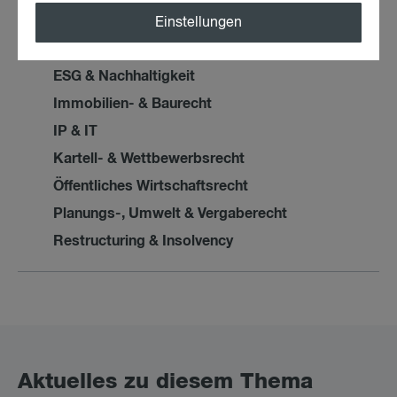
Datenschutzrecht
Einstellungen
Dispute Resolution
ESG & Nachhaltigkeit
Immobilien- & Baurecht
IP & IT
Kartell- & Wettbewerbsrecht
Öffentliches Wirtschaftsrecht
Planungs-, Umwelt & Vergaberecht
Restructuring & Insolvency
Ak­tu­el­les zu die­sem The­ma