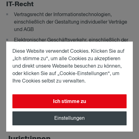
IT-Recht
Vertragsrecht der Informationstechnologien,
einschließlich der Gestaltung individueller Verträge
und AGB
Elektronischer Geschäftsverkehr, einschließlich der
Gestaltung von Provider-Verträge
Diese Website verwendet Cookies. Klicken Sie auf
Kommunikationsnetze und -dienste
„Ich stimme zu“, um alle Cookies zu akzeptieren
und direkt unsere Webseite besuchen zu können,
Domainrecht
oder klicken Sie auf „Cookie-Einstellungen“, um
Sicherheit der Informationstechnologien
Ihre Cookies selbst zu verwalten.
einschließlich Verschlüsselungen und Signaturen
Kryptowährungen
Ich stimme zu
Blockchain-Anwendungen
Einstellungen
Smart Contracts