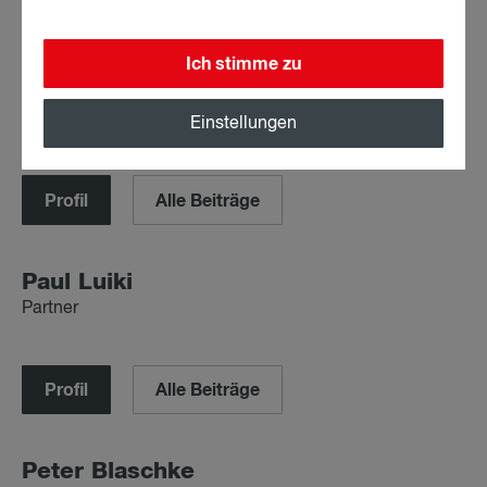
AutorIn
Ich stimme zu
Mar­kus Fell­ner
Partner
Einstellungen
Profil
Alle Beiträge
Paul Lui­ki
Partner
Profil
Alle Beiträge
Pe­ter Blasch­ke