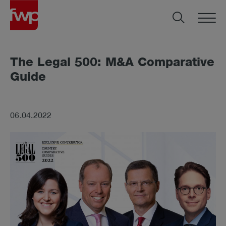
The Le­gal 500: M&A Com­pa­ra­ti­ve
Gui­de
06.04.2022