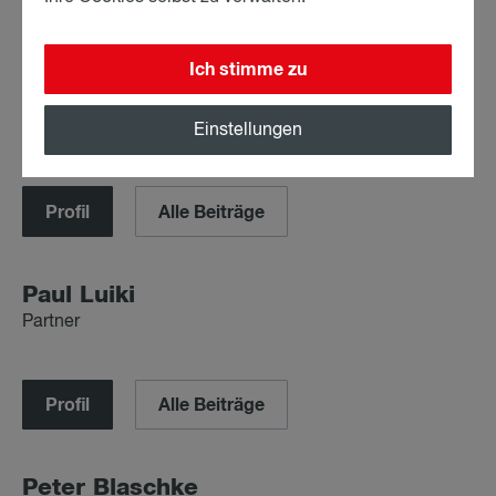
AutorIn
Ich stimme zu
Mar­kus Fell­ner
Partner
Einstellungen
Profil
Alle Beiträge
Paul Lui­ki
Partner
Profil
Alle Beiträge
Pe­ter Blasch­ke