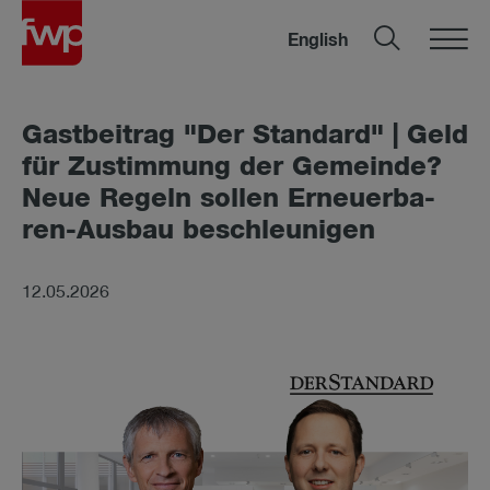
English
Gast­bei­trag "Der Stan­dard" | Geld
für Zu­stim­mung der Ge­mein­de?
Neue Re­geln sol­len Er­neu­er­ba­
ren-Aus­bau be­schleu­ni­gen
12.05.2026