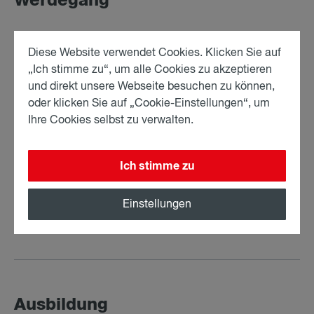
Werdegang
• Associate bei Fellner Wratzfeld & Partner seit März
Diese Website verwendet Cookies. Klicken Sie auf
2026
„Ich stimme zu“, um alle Cookies zu akzeptieren
• Associate in einer österreichischen
und direkt unsere Webseite besuchen zu können,
Rechtsanwaltskanzlei (03/2025-12/2025)
oder klicken Sie auf „Cookie-Einstellungen“, um
• Trainee in einer renommierten Rechtsanwaltskanzlei
Ihre Cookies selbst zu verwalten.
in Tokyo, Japan (10/2024-12/2024)
• Juristische Mitarbeiterin in einer renommierten
österreichischen Rechtsanwaltskanzlei (04/2024-
Ich stimme zu
09/2024)
• Gerichtspraxis im Sprengel des OLG Wien (09/2023-
Einstellungen
03/2024)
Ausbildung