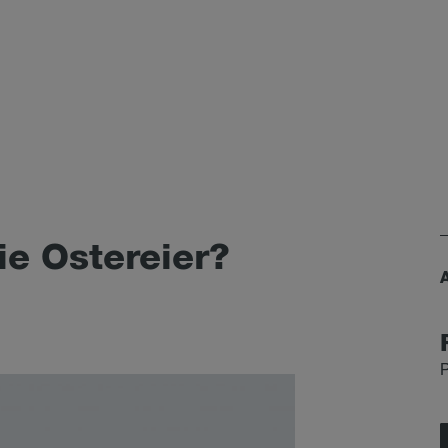
e Os­ter­ei­er?
P