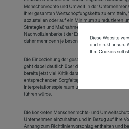
Menschenrechte und Umwelt in der Unternehmenspo
ihrer gesamten Wertschöpfungskette zu ermitteln,
abzustellen oder auf ein Minimum zu reduzieren u
Strategien und Maßnahmen fortlaufend zu kontrollie
Nachvollziehbarkeit der Ereignisse entlang der 
Diese Website verw
daher mehr denn je besondere Bedeutung zu.
und direkt unsere 
Ihre Cookies selbst
Die Einbeziehung der gesamten Wertschöpfungsket
geht dabei deutlich über die Reichweite bestehend
bereits jetzt viel Kritik daran, dass nur „etablier
entsprechenden Sorgfaltspflichten unterliegen so
Interpretationsspielraum und somit auch Schlupfl
führen würde.
Die konkreten Menschenrechts- und Umweltschutz-
Unternehmen einzuhalten und in Bezug auf ihre Vor
Anhang zum Richtlinienvorschlag enthalten und be