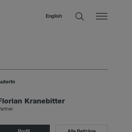
English
AutorIn
Flo­ri­an Kra­ne­bit­ter
artner
Profil
Alle Beiträge