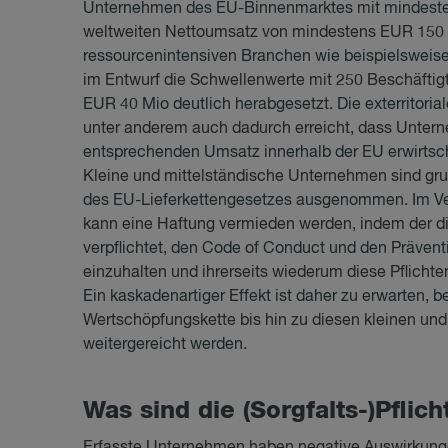
Unternehmen des EU-Binnenmarktes mit mindeste
weltweiten Nettoumsatz von mindestens EUR 150 M
ressourcenintensiven Branchen wie beispielsweise 
im Entwurf die Schwellenwerte mit 250 Beschäfti
EUR 40 Mio deutlich herabgesetzt. Die exterritor
unter anderem auch dadurch erreicht, dass Untern
entsprechenden Umsatz innerhalb der EU erwirtscha
Kleine und mittelständische Unternehmen sind grun
des EU-Lieferkettengesetzes ausgenommen. Im Ver
kann eine Haftung vermieden werden, indem der dir
verpflichtet, den Code of Conduct und den Präven
einzuhalten und ihrerseits wiederum diese Pflichte
Ein kaskadenartiger Effekt ist daher zu erwarten, be
Wertschöpfungskette bis hin zu diesen kleinen un
weitergereicht werden.
Was sind die (Sorg­falts-)Pflich
Erfasste Unternehmen haben negative Auswirkungen