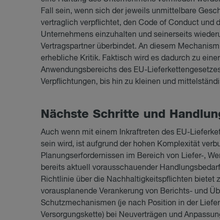
Fall sein, wenn sich der jeweils unmittelbare Ges
vertraglich verpflichtet, den Code of Conduct und
Unternehmens einzuhalten und seinerseits wiederu
Vertragspartner überbindet. An diesem Mechanism
erhebliche Kritik. Faktisch wird es dadurch zu ein
Anwendungsbereichs des EU-Lieferkettengesetzes 
Verpflichtungen, bis hin zu kleinen und mittelstän
Nächs­te Schrit­te und Hand­lung
Auch wenn mit einem Inkraftreten des EU-Lieferke
sein wird, ist aufgrund der hohen Komplexität verb
Planungserfordernissen im Bereich von Liefer-, W
bereits aktuell vorausschauender Handlungsbedarf
Richtlinie über die Nachhaltigkeitspflichten bietet z
vorausplanende Verankerung von Berichts- und Üb
Schutzmechanismen (je nach Position in der Liefe
Versorgungskette) bei Neuverträgen und Anpassun