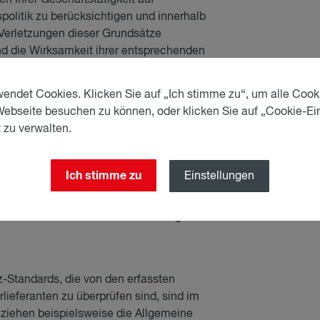
litik zu berücksichtigen und innerhalb
 Verletzungen dieser Grundsätze
nd die Wirksamkeit ihrer entsprechenden
ren. Einer effektiven Kontrolle und
gesamten Wertschöpfungskette kommt
endet Cookies. Klicken Sie auf „Ich stimme zu“, um alle Cook
Webseite besuchen zu können, oder klicken Sie auf „Cookie-Ei
 zu verwalten.
te durch das EU-Lieferkettengesetz
er Gesetze hinaus. Andererseits besteht
Ich stimme zu
Einstellungen
te Geschäftsbeziehungen“ den
llen, was zu erheblichem Auslegungs- und
öchern bei der konkreten Anwendung
Standards, die von den erfassten
lieferanten zu überprüfen sind, sind im
ziehen beispielsweise die Allgemeine