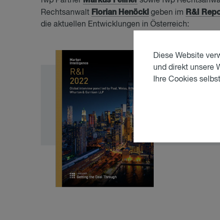
fwp Partner
sowie fwp Rechtsanwä
Florian Henöckl
R&I Repo
Rechtsanwalt
geben im
die aktuellen Entwicklungen in Österreich:
Diese Website verw
und direkt unsere 
Ihre Cookies selbst
Lexo­lo­
Zur Publi