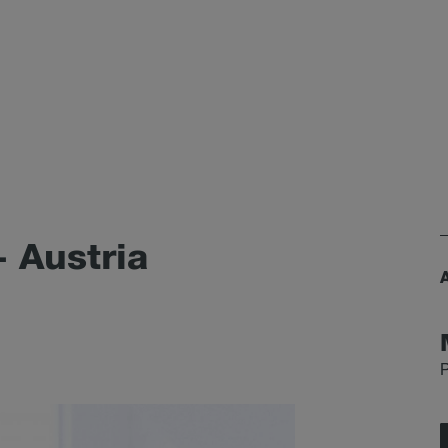
 Aus­tria
P