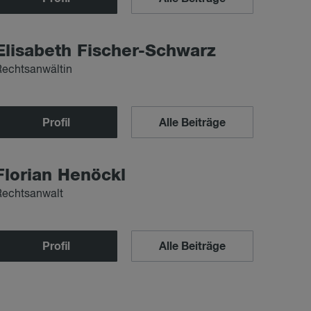
Eli­sa­beth Fi­scher-Schwarz
Rechtsanwältin
Profil
Alle Beiträge
Flo­ri­an Henöckl
Rechtsanwalt
Profil
Alle Beiträge