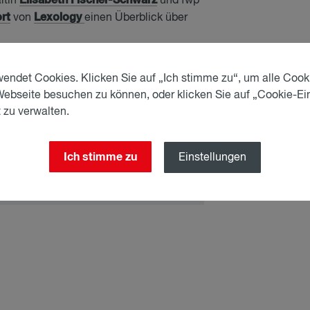
ltin
und fwp
rt
Lexology
von
einen Überblick über
endet Cookies. Klicken Sie auf „Ich stimme zu“, um alle Cook
Webseite besuchen zu können, oder klicken Sie auf „Cookie-Ei
 zu verwalten.
gy: R&I 2022 - Aus­tria
Ich stimme zu
Einstellungen
kation