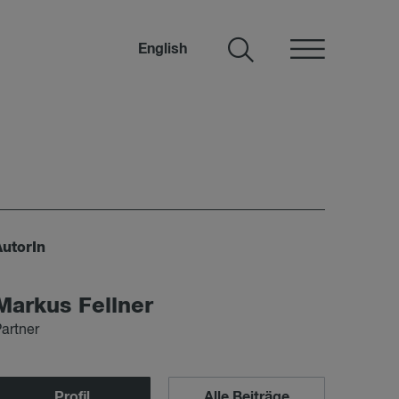
English
AutorIn
Mar­kus Fell­ner
artner
Profil
Alle Beiträge