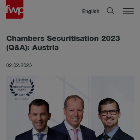
English
Cham­bers Se­cu­ri­ti­sa­ti­on 2023
(Q&A): Aus­tria
02.02.2023