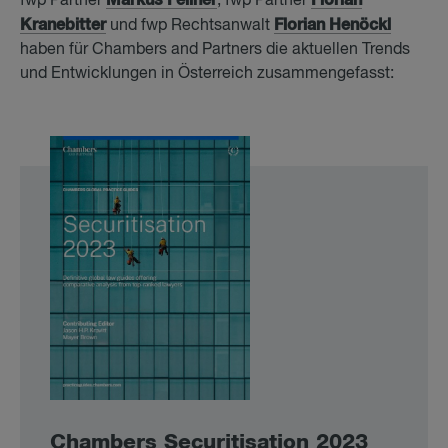
Markus Fellner
Florian
fwp Partner
, fwp Partner
Kranebitter
Florian Henöckl
und fwp Rechtsanwalt
haben für Chambers and Partners die aktuellen Trends
und Entwicklungen in Österreich zusammengefasst:
Cham­bers Se­cu­ri­ti­sa­ti­on 2023