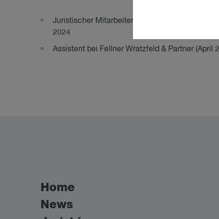
Juristischer Mitarbeiter bei Fellner Wratzfeld &
2024
Assistent bei Fellner Wratzfeld & Partner (Apri
Home
News