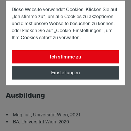
• Associate bei Fellner Wratzfeld & Partner seit Jänner
Diese Website verwendet Cookies. Klicken Sie auf
2026
„Ich stimme zu“, um alle Cookies zu akzeptieren
• Associate in einer renommierten österreichischen
und direkt unsere Webseite besuchen zu können,
Rechtsanwaltskanzlei (2022-2025)
oder klicken Sie auf „Cookie-Einstellungen“, um
• Gerichtpraxis im OLG Sprengel Wien (2022)
Ihre Cookies selbst zu verwalten.
• Juristische Mitarbeiterin in einer renommierten
österreichischen Rechtsanwaltskanzlei (2020-2022)
Ich stimme zu
Einstellungen
Ausbildung
• Mag. iur., Universität Wien, 2021
• BA, Universität Wien, 2020