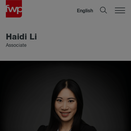
English
Hai­di Li
Associate