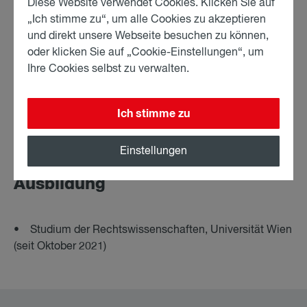
Diese Website verwendet Cookies. Klicken Sie auf
Partner (seit Jänner 2026)
„Ich stimme zu“, um alle Cookies zu akzeptieren
• Juristischer Mitarbeiter in renommierten
und direkt unsere Webseite besuchen zu können,
österreichischen Rechtsanwaltskanzleien (2024-2026)
oder klicken Sie auf „Cookie-Einstellungen“, um
• Praktikant in renommierten österreichischen
Ihre Cookies selbst zu verwalten.
Rechtsanwaltskanzleien (Sommer 2025)
• Auslandsaufenthalt in Tokio und Den Haag (2024)
Ich stimme zu
Einstellungen
Ausbildung
• Studium der Rechtswissenschaften, Universität Wien
(seit Oktober 2021)