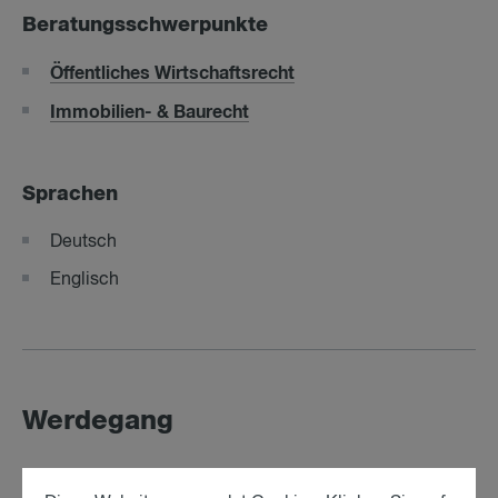
Beratungsschwerpunkte
Öffentliches Wirtschaftsrecht
Immobilien- & Baurecht
Sprachen
Deutsch
Englisch
Werdegang
• Juristischer Mitarbeiter bei Fellner Wratzfeld &