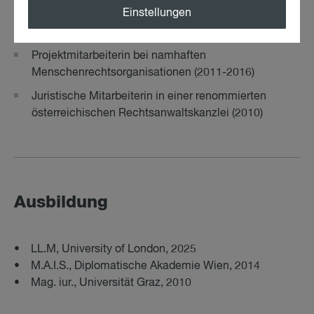
Einstellungen
Wissenschaftliche Mitarbeiterin an der Universität
Graz (2011-2012)
Projektmitarbeiterin bei namhaften
Menschenrechtsorganisationen (2011-2016)
Juristische Mitarbeiterin in einer renommierten
österreichischen Rechtsanwaltskanzlei (2010)
Ausbildung
• LL.M, University of London, 2025
• M.A.I.S., Diplomatische Akademie Wien, 2014
• Mag. iur., Universität Graz, 2010