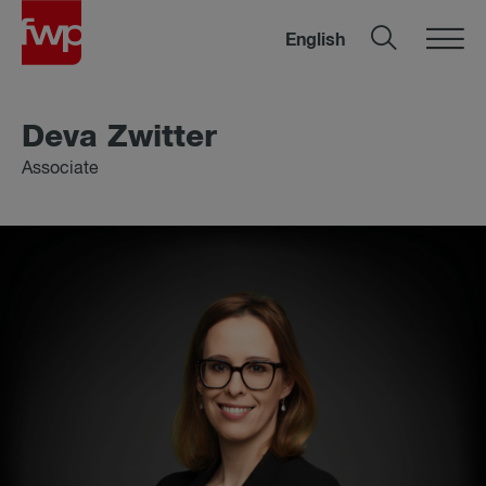
English
Deva Zwit­ter
Associate