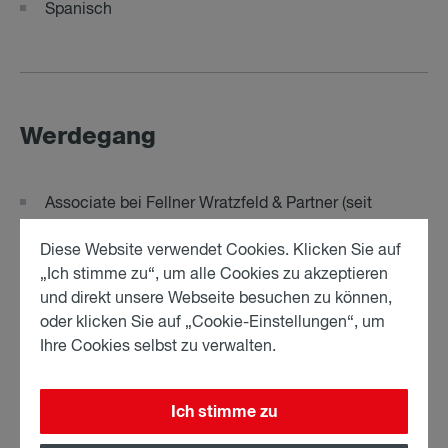
Spanisch
Werdegang
Associate bei Fellner Wratzfeld & Partner (seit
10/2025)
Diese Website verwendet Cookies. Klicken Sie auf
Referentin für Außenpolitik, Menschenrechte und
„Ich stimme zu“, um alle Cookies zu akzeptieren
Migration in einer Parlamentsfraktion (2020-2024)
und direkt unsere Webseite besuchen zu können,
Administration Officer am Internationaler
oder klicken Sie auf „Cookie-Einstellungen“, um
Strafgerichtshof in Den Haag (2016-2019)
Ihre Cookies selbst zu verwalten.
Legal Attachée, Österreichische Botschaft Den
Haag (2014-2016)
Ich stimme zu
Gerichtspraxis im Sprengel des OLG Wien (2016)